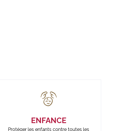
Donner une chance
à chaque jeune
En savoir plus
avec MAKE.ORG FOUNDATION
ENFANCE
Protéger les enfants contre toutes les