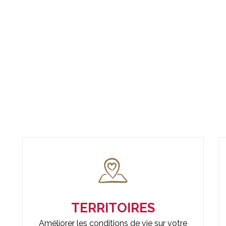
Lutter contre les violences
faites aux femmes
En savoir plus
avec MAKE.ORG FOUNDATION
TERRITOIRES
Améliorer les conditions de vie sur votre