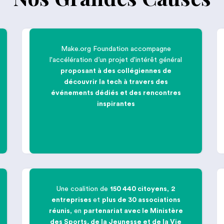
Make.org Foundation accompagne
l'accélération d’un projet d'intérêt général

proposant à des collégiennes de
découvrir la tech à travers des
événements dédiés et des rencontres
The Good Hack :
Breaking Women
inspirantes
into Tech
Une coalition de
150 440 citoyens
,
2
entreprises
et
plus de 30 associations

réunis
, en
partenariat avec le Ministère
des Sports, de la Jeunesse et de la Vie