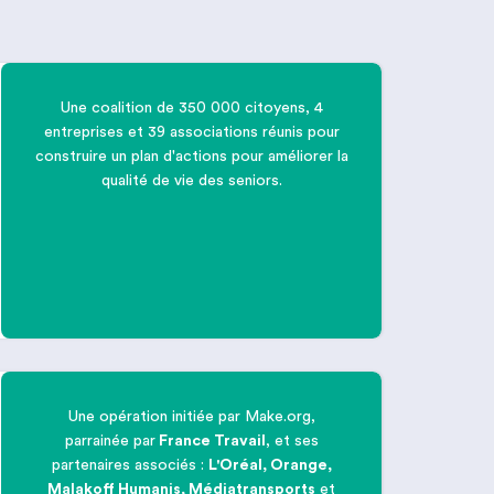
Une coalition de 350 000 citoyens, 4

entreprises et 39 associations réunis pour
construire un plan d'actions pour améliorer la
qualité de vie des seniors.
Améliorer la qualité de vie des
seniors
Une opération initiée par Make.org,
parrainée par
France Travail
, et ses

partenaires associés :
L'Oréal, Orange,
Malakoff Humanis, Médiatransports
et