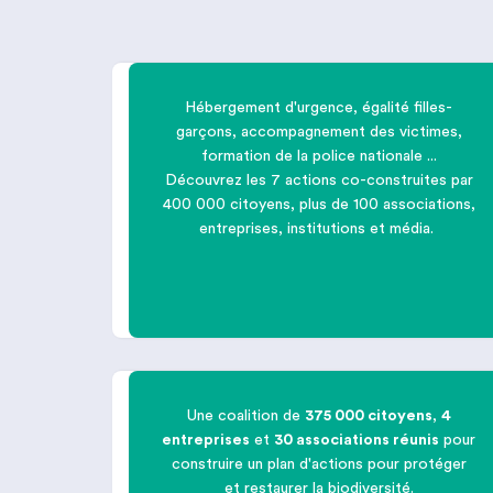
Hébergement d'urgence, égalité filles-
garçons, accompagnement des victimes,

formation de la police nationale ...
Découvrez les 7 actions co-construites par
400 000 citoyens, plus de 100 associations,
Lutter contre les violences faites
entreprises, institutions et média.
aux
femmes
Une coalition de
375 000 citoyens
,
4
entreprises
et
30 associations réunis
pour

construire un plan d'actions pour protéger
et restaurer la biodiversité.