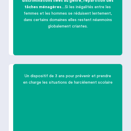
discriminations liées au genre, répartition des

tâches ménagères…
Si les inégalités entre les
femmes et les hommes se réduisent lentement,
dans certains domaines elles restent néanmoins
Lutter contre toutes les inégalités
globalement criantes.
subies par les femmes
Un dispositif de 3 ans pour prévenir et prendre
en charge les situations de harcèlement scolaire

Un dispositif de 3 ans pour
prévenir
et
prendre en charge
les situations de
harcèlement scolaire