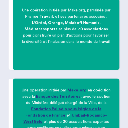
Une opération initiée par Make.org, parrainée par
France Travail
, et ses partenaires associés :

L'Oréal, Orange, Malakoff Humanis,
Médiatransports
et plus de
70 associations
pour construire un plan d'actions pour favoriser
Favoriser la
diversité et l'inclusion
la diversité et l'inclusion dans le monde du travail.
dans le monde du travail
Une opération initiée par
Make.org
en coédition
avec la
Banque des Territoires
, avec le soutien

du Ministère délégué chargé de la Ville, de la
Fondation Palladio sous l'égide de la
Améliorer nos villes pour mieux y vivre
Fondation de France
et
Unibail-Rodamco-
ensemble
Westfield
et plus de 30 associations expertes
pour améliorer nos villes pour mieux y vivre