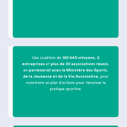
Agir pour la
Biodiversité
Une coalition de
150 440 citoyens
,
2
entreprises
et
plus de 30 associations réunis
,

en
partenariat avec le Ministère des Sports,
de la Jeunesse et de la Vie Associative
, pour
Favoriser la
pratique sportive
construire un plan d'actions pour favoriser la
pratique sportive.