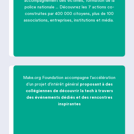
accompagnement des victimes, formation de la

police nationale ... Découvrez les 7 actions co-
construites par 400 000 citoyens, plus de 100
associations, entreprises, institutions et média.
Lutter contre les violences faites aux
femmes
Make.org Foundation accompagne l'accélération
d’un projet d'intérêt général
proposant à des

collégiennes de découvrir la tech à travers
des événements dédiés et des rencontres
inspirantes
The Good Hack :
Breaking Women into
Tech