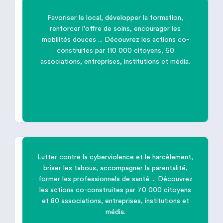
Favoriser le local, développer la formation,
renforcer l'offre de soins, encourager les

mobilités douces ... Découvrez les actions co-
construites par 110 000 citoyens, 60
associations, entreprises, institutions et média.
Améliorer les
conditions de vie
sur
votre territoire
Lutter contre la cyberviolence et le harcèlement,
briser les tabous, accompagner la parentalité,

former les professionnels de santé ... Découvrez
les actions co-construites par 70 000 citoyens
et 80 associations, entreprises, institutions et
Protéger les
enfants
contre toutes
média.
les formes de violences