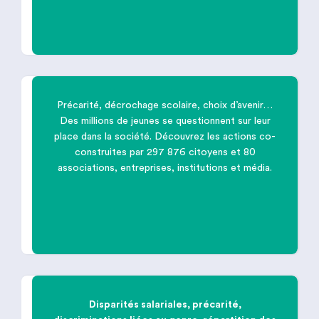
Précarité, décrochage scolaire, choix d’avenir…
Des millions de jeunes se questionnent sur leur

place dans la société. Découvrez les actions co-
construites par 297 876 citoyens et 80
associations, entreprises, institutions et média.
Permettre à
chaque jeune
de trouver
sa place dans la société
Disparités salariales, précarité,