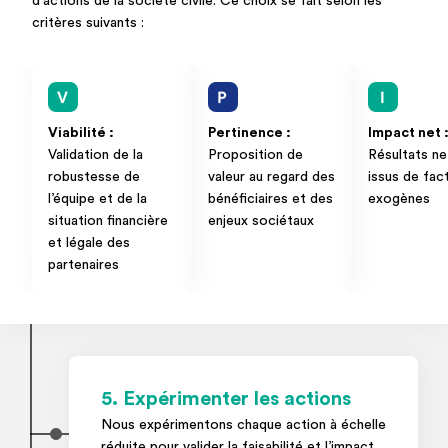
d'actions de la société civile. Ce choix se fait selon les
critères suivants :
Viabilité :
Pertinence :
Impact net 
Validation de la
Proposition de
Résultats ne
robustesse de
valeur au regard des
issus de fac
l’équipe et de la
bénéficiaires et des
exogènes
situation financière
enjeux sociétaux
et légale des
partenaires
5. Expérimenter les actions
Nous expérimentons chaque action à échelle
réduite pour valider la faisabilité et l’impact