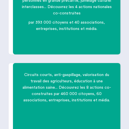
personnes en grande précarité, jumelage culturel
interclasses... Découvrez les 4 actions nationales

co-construites
par 393 000 citoyens et 40 associations,
Rendre la
culture
accessible à tous
entreprises, institutions et média.
Circuits courts, anti-gaspillage, valorisation du
travail des agriculteurs, éducation à une

alimentation saine... Découvrez les 8 actions co-
construites par 460 000 citoyens, 60
associations, entreprises, institutions et média.
Permettre une
meilleure alimentation
pour tous