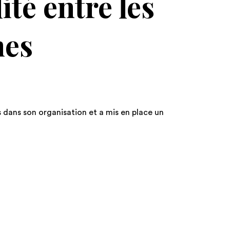
té entre les
mes
 dans son organisation et a mis en place un