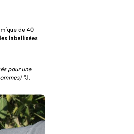
omique de 40
es labellisées
agés pour une
 hommes) “
J.