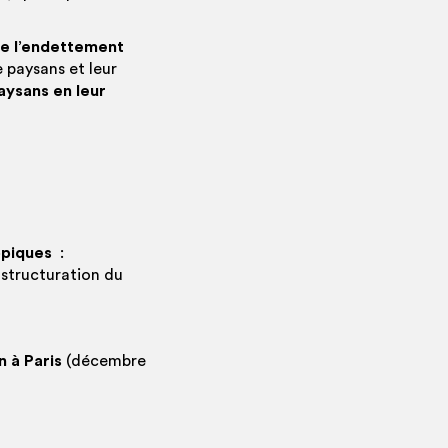
re l’endettement
paysans et leur
aysans en leur
ropiques
:
a structuration du
n à Paris
(décembre