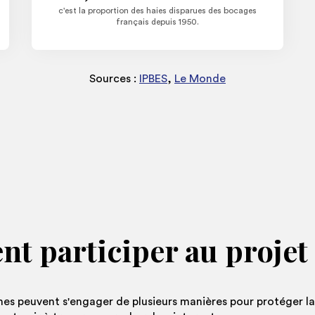
c'est la proportion des haies disparues des bocages
français depuis 1950.
Sources :
IPBES
,
Le Monde
t participer au projet
es peuvent s'engager de plusieurs manières pour protéger la 